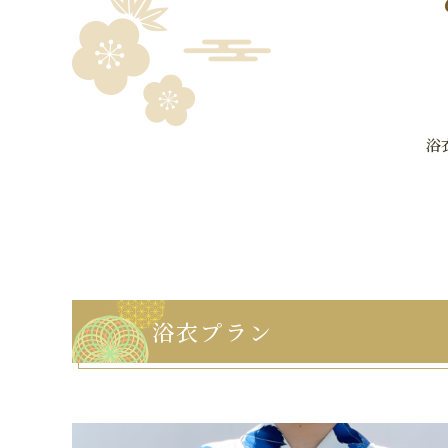
浴
浴衣プラン