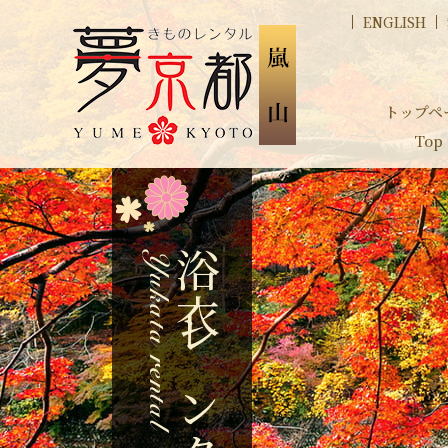
ENGLISH
トップペ
Top
浴衣レンタル
y
k
a
t
a
r
e
n
t
a
u
l