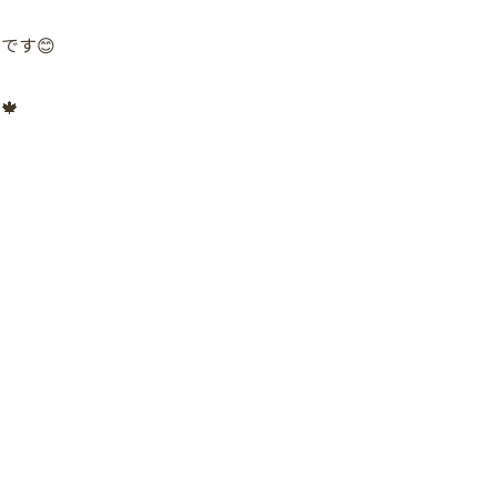
です😊
🍁