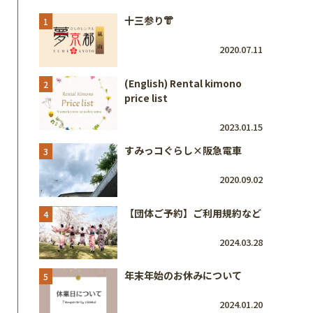
十三参り👘
1
2020.07.11
(English) Rental kimono
2
price list
2023.01.15
すみっコぐらし×阪急電車
3
2020.09.02
【団体ご予約】ご利用規約など
4
2024.03.28
年末年始のお休みについて
5
2024.01.20