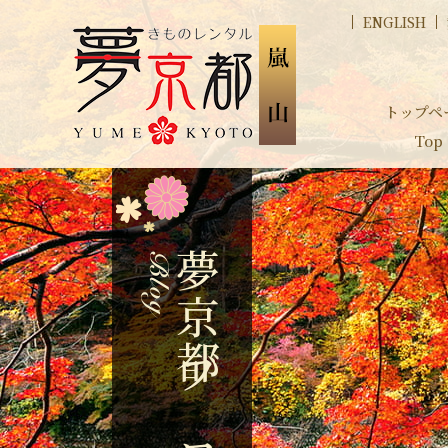
ENGLISH
トップペ
Top
夢京都ブログ
b
o
l
g