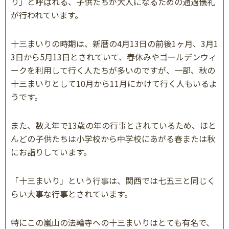
り」と呼ばれる、子供たちが大人になるための通過儀礼
が行われています。
十三まいりの時期は、新暦の
4
月
13
日の前後
1
ヶ月、
3
月
1
3
日から
5
月
13
日とされていて、春休みやゴールデンウィ
ークを利用して行く人たちが多いのですが、一部、秋の
十三まいりとして
10
月から
11
月にかけて行く人もいるよ
うです。
また、数え年で
13
歳の年の行事とされているため、ほと
んどの子供たちは小学校から中学校にあがる春
または秋
にお詣りしています。
「十三まいり」という行事は、関西では七五三と同じく
らい大事な行事とされています。
特にこの嵐山の法輪寺への十三まいりはとても有名で、