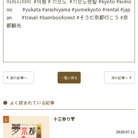
아라시야마
#
여행
#
기모노
#
기모노렌탈
#kyoto #kimo
no
#yukata #arashiyama #yumekyoto #rental #jap
an
#travel #bambooforest #
そうだ京都行こう
#
京
都観光
前の記事へ
一覧に戻る
次の記事へ
よく読まれている記事
十三参り👘
1
2020.07.11