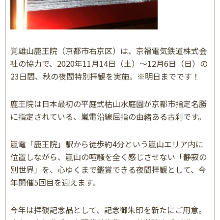
覚雄山鹿王院（京都市右京区）は、京福電気鉄道株式会
社の協力で、2020年11月14日（土）～12月6日（日）の
23日間、秋の夜間特別拝観を実施。※明日までです！
鹿王院は日本最初の平庭式枯山水庭園が京都市指定名勝
に指定されている、嵐電沿線屈指の由緒ある古刹です。
嵐電「鹿王院」駅から徒歩約4分という嵐山エリア内に
位置しながら、嵐山の喧騒を全く感じさせない「静寂の
別世界」を、心ゆくまで鑑賞できる夜間拝観として、今
年開催5回目を迎えます。
今年は拝観記念品として、記念御朱印を新たにご用意。