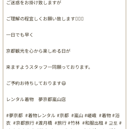
ご迷惑をお掛け致しますが
ご理解の程宜しくお願い致します
🙇🏻‍♀️
一日でも早く
京都観光を心から楽しめる日が
来ますようスタッフ一同願っております。
ご予約お待ちしております
😃
レンタル着物 夢京都嵐山店
#
夢京都
#
着物レンタル
#
京都
#
嵐山
#
嵯峨
#
着物
#
浴
衣
#
京都旅行
#
渡月橋
#
旅行
#
竹林
#
和服出租
#
교토
#